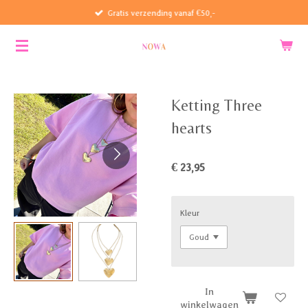
Gratis verzending vanaf €50,-
Ga
direct
naar
de
hoofdinhoud
Ketting Three
hearts
€ 23,95
Kleur
In
winkelwagen