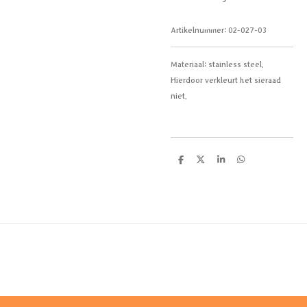
Artikelnummer:
02-027-03
Materiaal: stainless steel.
Hierdoor verkleurt het sieraad
niet.
D
D
S
D
e
e
h
e
l
e
a
l
e
l
r
e
n
e
n