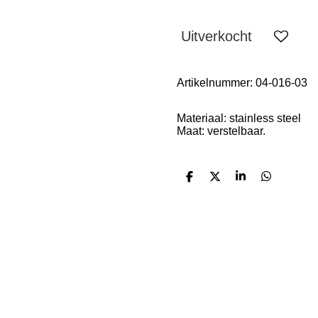
Uitverkocht
Artikelnummer:
04-016-03
Materiaal: stainless steel
Maat: verstelbaar.
D
D
S
D
e
e
h
e
l
e
a
l
e
l
r
e
n
e
n