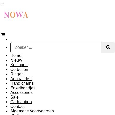
Ga
direct
naar
de
hoofdinhoud
Home
Nieuw
Kettingen
Oorbellen
Ringen
Armbanden
Hand chains
Enkelbandjes
Accessoires
Sale
Cadeaubon
Contact
Algemene voorwaarden