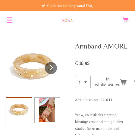
Gratis verzending vanaf €50,-
Ga
direct
naar
de
hoofdinhoud
Armband AMORE
€ 16,95
In
winkelwagen
Artikelnummer:
04-044
Wow, zo leuk deze creme
kleurige armband met gouden
studs . Deze maken de look