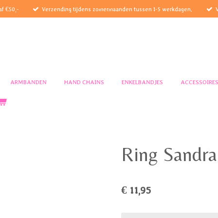
af €50,-
Verzending tijdens zomermaanden tussen 1-5 werkdagen.
ARMBANDEN
HAND CHAINS
ENKELBANDJES
ACCESSOIRE
Ring Sandra
€ 11,95