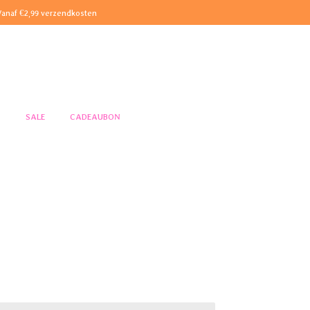
Vanaf €2,99 verzendkosten
S
SALE
CADEAUBON