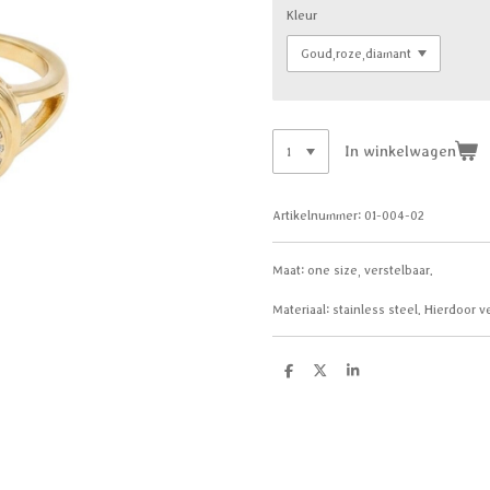
Kleur
In winkelwagen
Artikelnummer:
01-004-02
Maat: one size, verstelbaar.
Materiaal: stainless steel. Hierdoor v
D
D
S
e
e
h
l
e
a
e
l
r
n
e