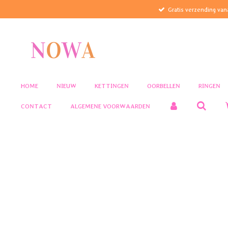
Gratis verzending van
Ga
direct
naar
de
hoofdinhoud
HOME
NIEUW
KETTINGEN
OORBELLEN
RINGEN
CONTACT
ALGEMENE VOORWAARDEN