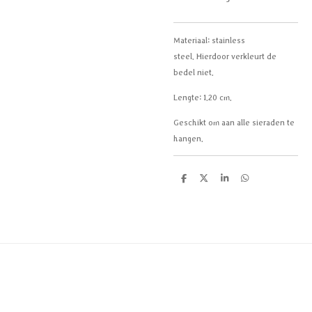
Materiaal:
stainless
steel.
Hierdoor verkleurt de
bedel niet.
Lengte: 1.20 cm.
Geschikt om aan alle sieraden te
hangen.
D
D
S
D
e
e
h
e
l
e
a
l
e
l
r
e
n
e
n