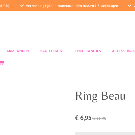
af €50,-
Verzending tijdens zomermaanden tussen 1-5 werkdagen.
ARMBANDEN
HAND CHAINS
ENKELBANDJES
ACCESSOIRE
Ring Beau
€ 6,95
€ 11,95