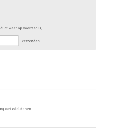
duct weer op voorraad is.
Verzenden
ring met edelstenen.