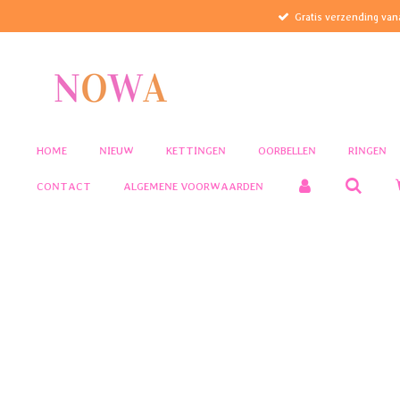
Gratis verzending van
Ga
direct
naar
de
hoofdinhoud
HOME
NIEUW
KETTINGEN
OORBELLEN
RINGEN
CONTACT
ALGEMENE VOORWAARDEN