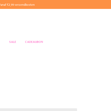
Vanaf €2,99 verzendkosten
S
SALE
CADEAUBON