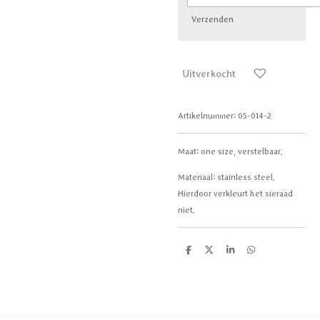
Verzenden
Uitverkocht
Artikelnummer:
05-014-2
Maat: one size, verstelbaar.
Materiaal: stainless steel.
Hierdoor verkleurt het sieraad
niet.
D
D
S
D
e
e
h
e
l
e
a
l
e
l
r
e
n
e
n