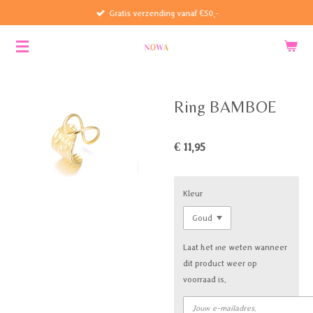
Gratis verzending vanaf €50,-
Ga
direct
naar
de
hoofdinhoud
Ring BAMBOE
€ 11,95
Kleur
Laat het me weten wanneer
dit product weer op
voorraad is.