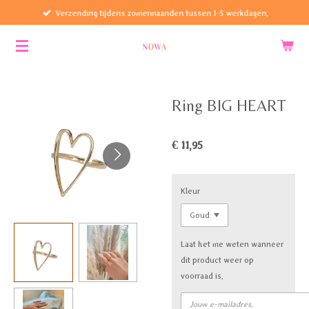
Verzending tijdens zomermaanden tussen 1-5 werkdagen.
Ga
direct
naar
de
hoofdinhoud
Ring BIG HEART
€ 11,95
Kleur
Laat het me weten wanneer
dit product weer op
voorraad is.