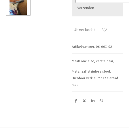
Verzenden
Uitverkocht
Artikelnummer:
06-003-02
Maat: one size, verstelbaar.
Materiaal: stainless steel.
Hierdoor verkleurt het sieraad
niet.
D
D
S
D
e
e
h
e
l
e
a
l
e
l
r
e
n
e
n