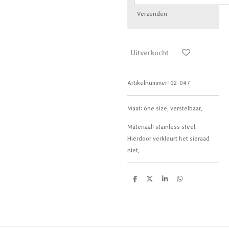
Verzenden
Uitverkocht
Artikelnummer:
02-047
Maat: one size, verstelbaar.
Materiaal: stainless steel.
Hierdoor verkleurt het sieraad
niet.
D
D
S
D
e
e
h
e
l
e
a
l
e
l
r
e
n
e
n