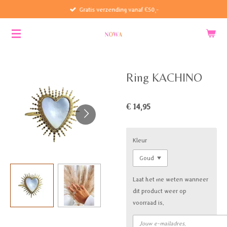
Gratis verzending vanaf €50,-
Ga
direct
naar
de
hoofdinhoud
Ring KACHINO
€ 14,95
Kleur
Laat het me weten wanneer
dit product weer op
voorraad is.