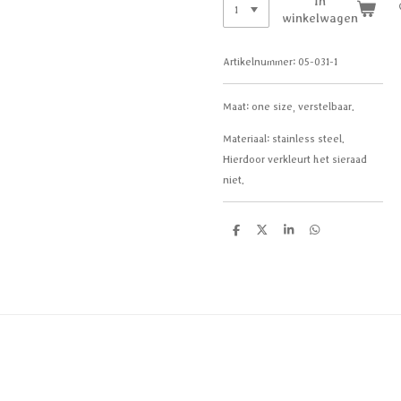
In
winkelwagen
Artikelnummer:
05-031-1
Maat: one size, verstelbaar.
Materiaal: stainless steel.
Hierdoor verkleurt het sieraad
niet.
D
D
S
D
e
e
h
e
l
e
a
l
e
l
r
e
n
e
n