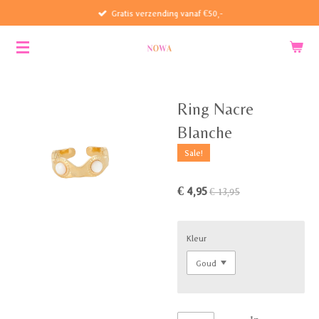
Gratis verzending vanaf €50,-
Ga
direct
naar
de
hoofdinhoud
Ring Nacre
Blanche
Sale!
€ 4,95
€ 13,95
Kleur