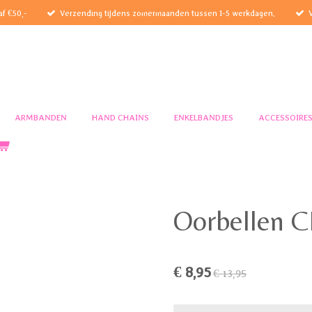
af €50,-
Verzending tijdens zomermaanden tussen 1-5 werkdagen.
ARMBANDEN
HAND CHAINS
ENKELBANDJES
ACCESSOIRE
Oorbellen 
€ 8,95
€ 13,95