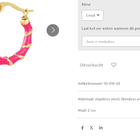
Kleur
Laat het me weten wanneer dit pro
Uitverkocht
Artikelnummer:
01-010-02
Materiaal:
stainless steel. Hierdoor ve
Maat:
2 cm.
D
D
S
e
e
h
l
e
a