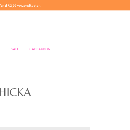
Vanaf €2,99 verzendkosten
S
SALE
CADEAUBON
CHICKA