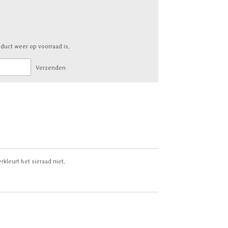
duct weer op voorraad is.
Verzenden
rkleurt het sieraad niet.