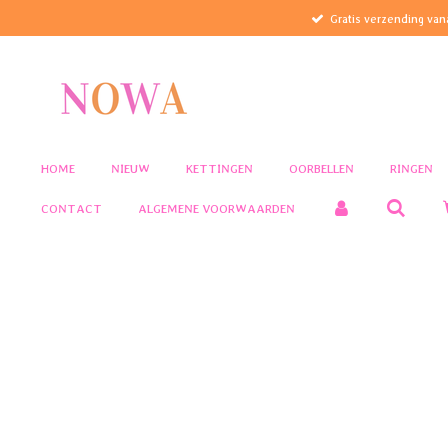
Gratis verzending van
Ga
direct
naar
de
hoofdinhoud
HOME
NIEUW
KETTINGEN
OORBELLEN
RINGEN
CONTACT
ALGEMENE VOORWAARDEN