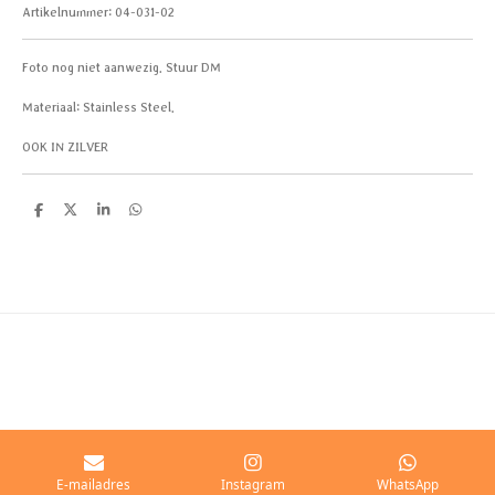
Artikelnummer:
04-031-02
Foto nog niet aanwezig. Stuur DM
Materiaal: Stainless Steel.
OOK IN ZILVER
D
D
S
D
e
e
h
e
l
e
a
l
e
l
r
e
n
e
n
E-mailadres
Instagram
WhatsApp