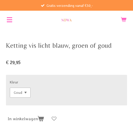
Gratis verzending vanaf €50,-
Ga
direct
naar
de
hoofdinhoud
Ketting vis licht blauw, groen of goud
€ 29,95
Kleur
In winkelwagen