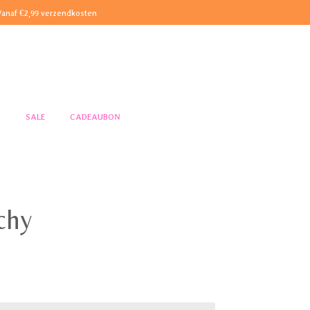
Vanaf €2,99 verzendkosten
S
SALE
CADEAUBON
chy