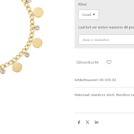
Kleur
Laat het me weten wanneer dit pro
Uitverkocht
Artikelnummer:
06-036-02
Materiaal:
stainless steel. Hierdoor ve
D
D
S
e
e
h
l
e
a