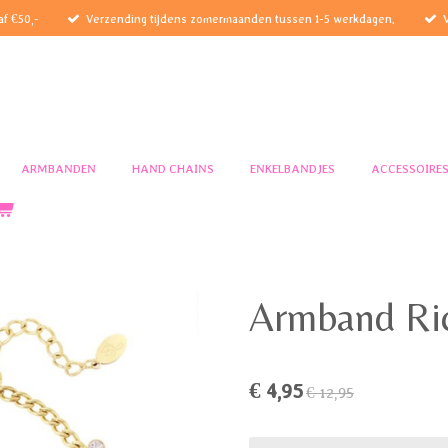
af €50,-
Verzending tijdens zomermaanden tussen 1-5 werkdagen.
ARMBANDEN
HAND CHAINS
ENKELBANDJES
ACCESSOIRE
Armband Ri
€ 4,95
€ 12,95