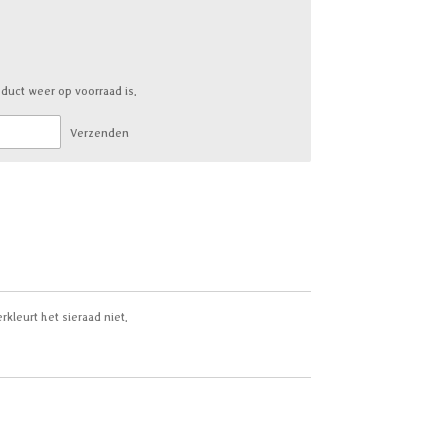
duct weer op voorraad is.
Verzenden
rkleurt het sieraad niet.