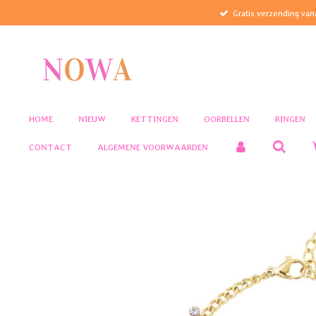
Gratis verzending van
Ga
direct
naar
de
hoofdinhoud
HOME
NIEUW
KETTINGEN
OORBELLEN
RINGEN
CONTACT
ALGEMENE VOORWAARDEN