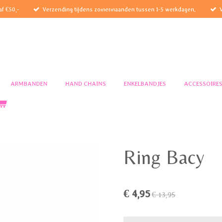
af €50,-
Verzending tijdens zomermaanden tussen 1-5 werkdagen.
ARMBANDEN
HAND CHAINS
ENKELBANDJES
ACCESSOIRE
Ring Bacy
€ 4,95
€ 13,95