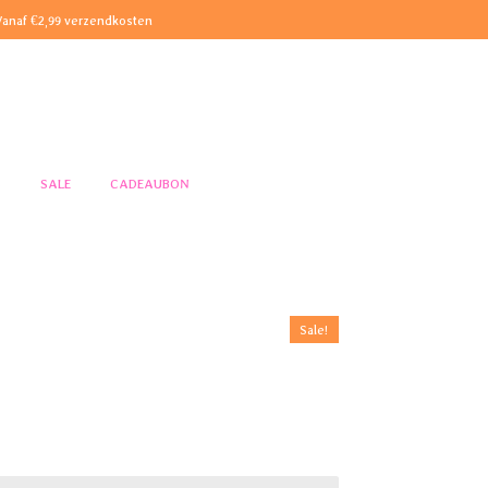
Vanaf €2,99 verzendkosten
S
SALE
CADEAUBON
Sale!