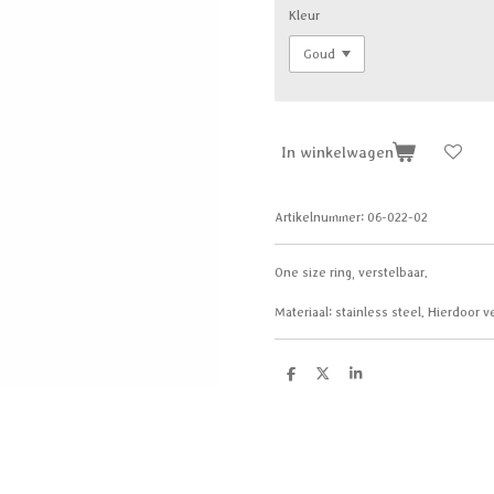
Kleur
In winkelwagen
Artikelnummer:
06-022-02
One size ring, verstelbaar.
Materiaal: stainless steel. Hierdoor v
D
D
S
e
e
h
l
e
a
e
l
r
n
e