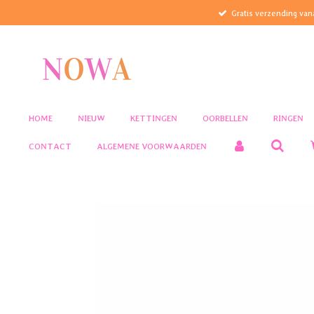
Gratis verzending van
Ga
direct
naar
de
hoofdinhoud
HOME
NIEUW
KETTINGEN
OORBELLEN
RINGEN
CONTACT
ALGEMENE VOORWAARDEN