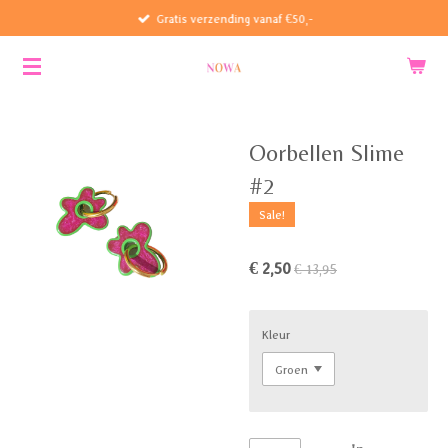
Gratis verzending vanaf €50,-
Ga
direct
naar
de
hoofdinhoud
Oorbellen Slime
#2
Sale!
€ 2,50
€ 13,95
Kleur