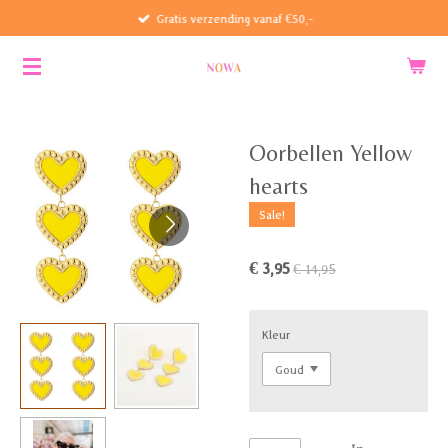
Gratis verzending vanaf €50,-
Ga
direct
naar
de
hoofdinhoud
Oorbellen Yellow
hearts
Sale!
€ 3,95
€ 14,95
Kleur