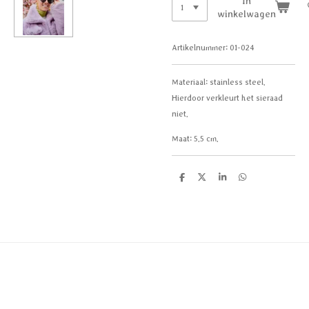
In
winkelwagen
Artikelnummer:
01-024
Materiaal:
stainless steel.
Hierdoor verkleurt het sieraad
niet.
Maat:
5.5 cm.
D
D
S
D
e
e
h
e
l
e
a
l
e
l
r
e
n
e
n