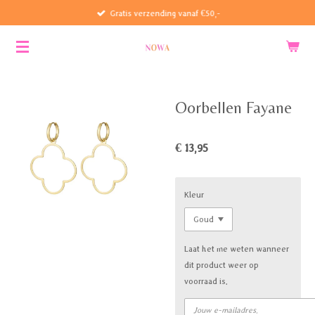
Gratis verzending vanaf €50,-
Ga
direct
naar
de
hoofdinhoud
Oorbellen Fayane
€ 13,95
Kleur
Laat het me weten wanneer
dit product weer op
voorraad is.