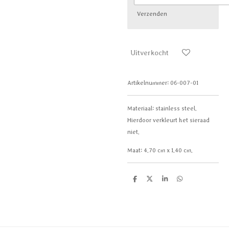
Verzenden
Uitverkocht
Artikelnummer:
06-007-01
Materiaal:
stainless steel.
Hierdoor verkleurt het sieraad
niet.
Maat:
4.70 cm x 1.40 cm.
D
D
S
D
e
e
h
e
l
e
a
l
e
l
r
e
n
e
n