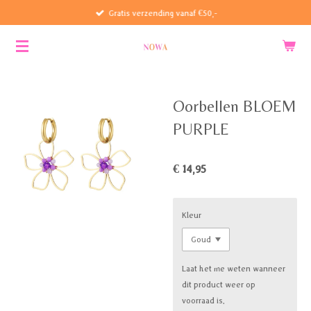
Gratis verzending vanaf €50,-
Ga
direct
naar
de
hoofdinhoud
Oorbellen BLOEM
PURPLE
€ 14,95
Kleur
Laat het me weten wanneer
dit product weer op
voorraad is.