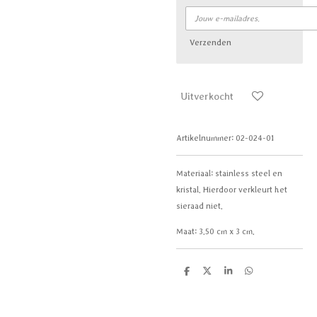
Verzenden
Uitverkocht
Artikelnummer:
02-024-01
Materiaal:
stainless steel en
kristal. Hierdoor verkleurt het
sieraad niet.
Maat:
3.50 cm x 3 cm.
D
D
S
D
e
e
h
e
l
e
a
l
e
l
r
e
n
e
n