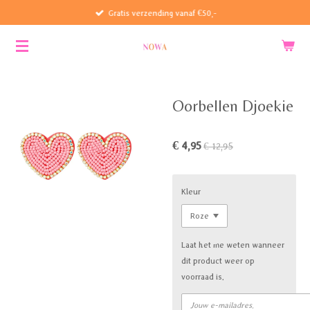
Gratis verzending vanaf €50,-
Ga
direct
naar
de
hoofdinhoud
Oorbellen Djoekie
€ 4,95
€ 12,95
Kleur
Laat het me weten wanneer
dit product weer op
voorraad is.