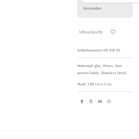
Verzenden
Uitverkocht
Artikelnummer:
08-018-05
Materiaal: g
las, Strass, Non-
woven Fabric, Stainless Steel.
Maat:
3.80 cm x 3 cm.
D
D
S
D
e
e
h
e
l
e
a
l
e
l
r
e
n
e
n