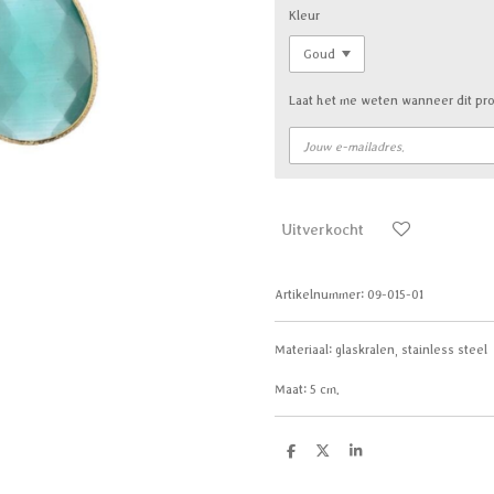
Kleur
Laat het me weten wanneer dit pro
Uitverkocht
Artikelnummer:
09-015-01
Materiaal:
glaskralen, stainless steel
Maat:
5 cm.
D
D
S
e
e
h
l
e
a