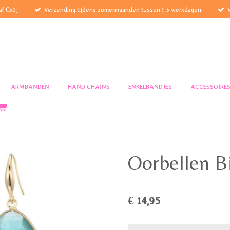
af €50,-
Verzending tijdens zomermaanden tussen 1-5 werkdagen.
ARMBANDEN
HAND CHAINS
ENKELBANDJES
ACCESSOIRE
Oorbellen B
€ 14,95