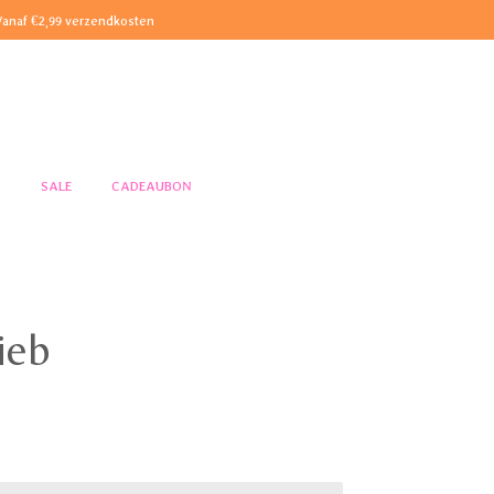
Vanaf €2,99 verzendkosten
S
SALE
CADEAUBON
ieb