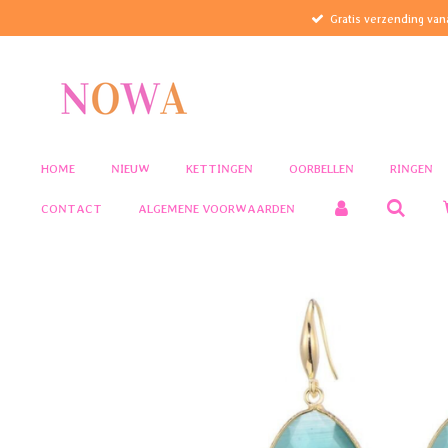
Gratis verzending van
Ga
direct
naar
de
hoofdinhoud
HOME
NIEUW
KETTINGEN
OORBELLEN
RINGEN
CONTACT
ALGEMENE VOORWAARDEN