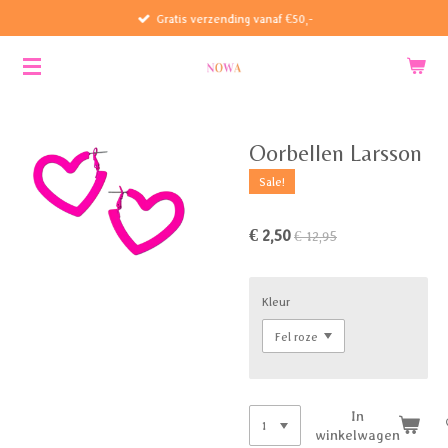
Gratis verzending vanaf €50,-
Ga
direct
naar
de
hoofdinhoud
Oorbellen Larsson
Sale!
€ 2,50
€ 12,95
Kleur
In
winkelwagen