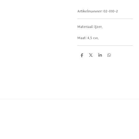
Artikelnummer:
02-010-2
Materiaal:
Ijzer.
Maat: 4.5
cm.
D
D
S
D
e
e
h
e
l
e
a
l
e
l
r
e
n
e
n