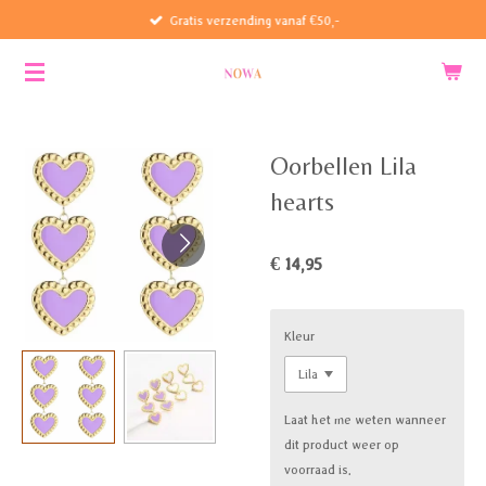
Gratis verzending vanaf €50,-
Ga
direct
naar
de
hoofdinhoud
Oorbellen Lila
hearts
€ 14,95
Kleur
Laat het me weten wanneer
dit product weer op
voorraad is.