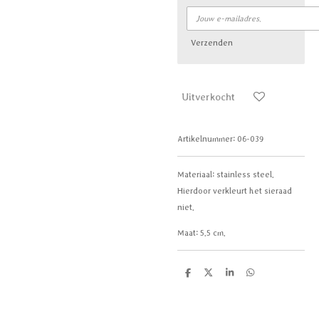
Verzenden
Uitverkocht
Artikelnummer:
06-039
Materiaal:
stainless steel.
Hierdoor verkleurt het sieraad
niet.
Maat:
5.5 cm.
D
D
S
D
e
e
h
e
l
e
a
l
e
l
r
e
n
e
n