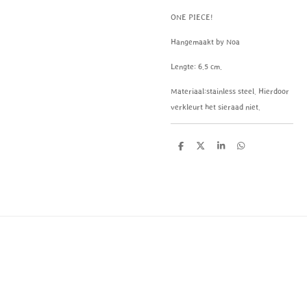
ONE PIECE!
Hangemaakt by Noa
Lengte: 6.5 cm.
Materiaal:
stainless steel. Hierdoor
verkleurt het sieraad niet.
D
D
S
D
e
e
h
e
l
e
a
l
e
l
r
e
n
e
n