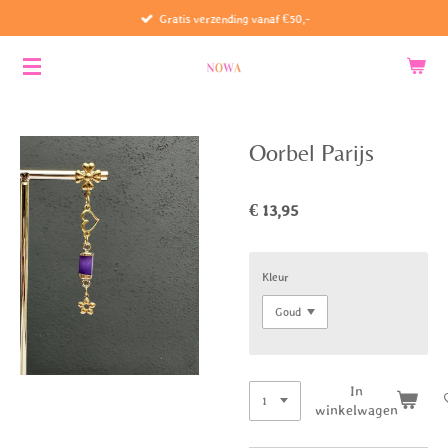
Gratis verzending vanaf €50,-
Ga
direct
naar
de
hoofdinhoud
Oorbel Parijs
€ 13,95
Kleur
In
winkelwagen